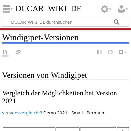
DCCAR_WIKI_DE
Windigipet-Versionen
Versionen von Windigipet
Vergleich der Möglichkeiten bei Version
2021
versionsvergleich
Demo 2021 - Small - Permium