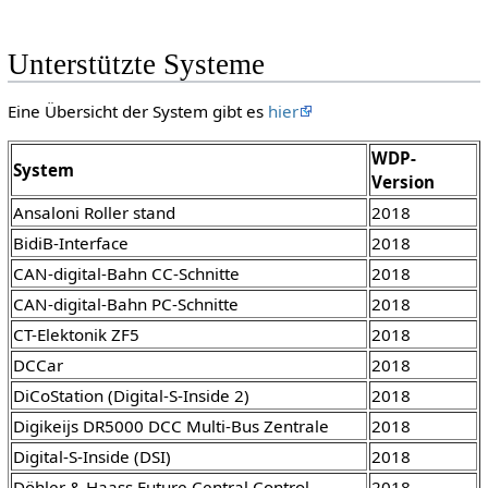
Unterstützte Systeme
Eine Übersicht der System gibt es
hier
WDP-
System
Version
Ansaloni Roller stand
2018
BidiB-Interface
2018
CAN-digital-Bahn CC-Schnitte
2018
CAN-digital-Bahn PC-Schnitte
2018
CT-Elektonik ZF5
2018
DCCar
2018
DiCoStation (Digital-S-Inside 2)
2018
Digikeijs DR5000 DCC Multi-Bus Zentrale
2018
Digital-S-Inside (DSI)
2018
Döhler & Haass Future Central Control
2018