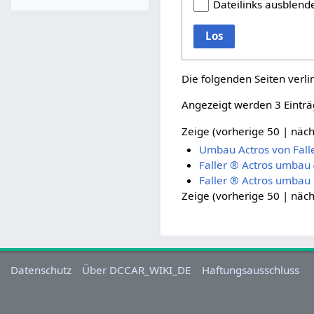
Dateilinks ausblend
Los
Die folgenden Seiten verl
Angezeigt werden 3 Einträ
Zeige (
vorherige 50
|
näch
Umbau Actros von Fall
Faller ® Actros umbau
Faller ® Actros umbau
Zeige (
vorherige 50
|
näch
Datenschutz
Über DCCAR_WIKI_DE
Haftungsausschluss