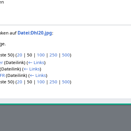
en
inken auf
Datei:Dhl20.jpg
:
ge.
ste 50
) (
20
|
50
|
100
|
250
|
500
)
er
(Dateilink)
(
← Links
)
(Dateilink)
(
← Links
)
 FR
(Dateilink)
(
← Links
)
ste 50
) (
20
|
50
|
100
|
250
|
500
)