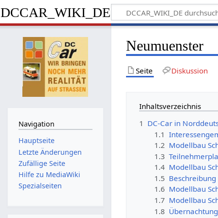
DCCAR_WIKI_DE
Neumuenster
Seite
Diskussion
Inhaltsverzeichnis
1
DC-Car in Norddeut
Navigation
1.1
Interessenge
Hauptseite
1.2
Modellbau Sch
Letzte Änderungen
1.3
Teilnehmerpl
Zufällige Seite
1.4
Modellbau Sch
Hilfe zu MediaWiki
1.5
Beschreibung
Spezialseiten
1.6
Modellbau Sch
1.7
Modellbau Sch
1.8
Übernachtung