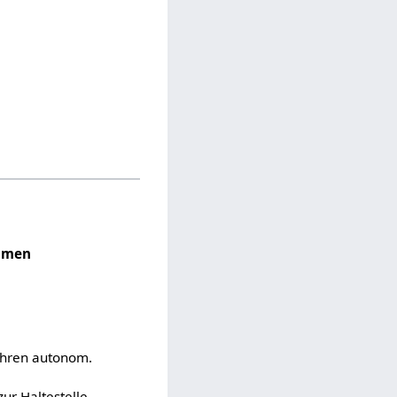
ehmen
ahren autonom.
ur Haltestelle.