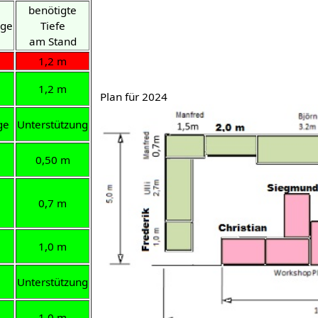
e
benötigte
nge
Tiefe
am Stand
1,2 m
1,2 m
Plan für 2024
ge
Unterstützung
m
0,50 m
m
0,7 m
1,0 m
Unterstützung
1,0 m