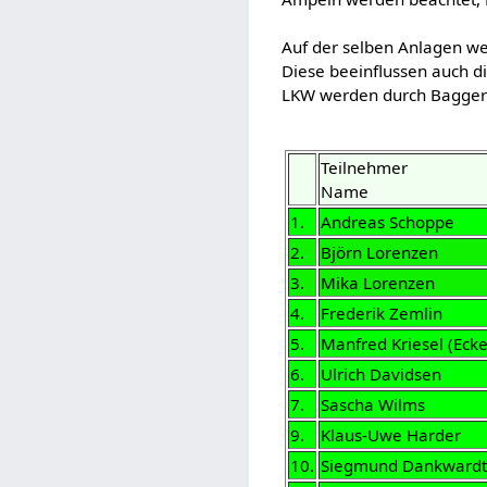
Auf der selben Anlagen w
Diese beeinflussen auch d
LKW werden durch Bagger 
Teilnehmer
Name
1.
Andreas Schoppe
2.
Björn Lorenzen
3.
Mika Lorenzen
4.
Frederik Zemlin
5.
Manfred Kriesel (Ecke
6.
Ulrich Davidsen
7.
Sascha Wilms
9.
Klaus-Uwe Harder
10.
Siegmund Dankward