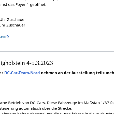
r ist das Foyer 1 geöffnet.
 Uhr Zuschauer
Uhr Zuschauer
tein
gholstein 4-5.3.2023
as
DC-Car-Team-Nord
nehmen an der Ausstellung teilzun
ische Betrieb von DC-Cars. Diese Fahrzeuge im Maßstab 1/87 f
teuerung automatisch über die Strecke.
ahrzeug halten Abstand und die Busse fahren in die Busbucht z