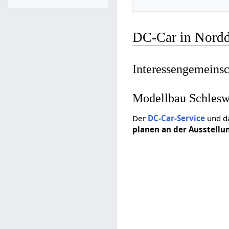
DC-Car in Nordd
Interessengemeins
Modellbau Schleswi
Der
DC-Car-Service
und d
planen an der Ausstell