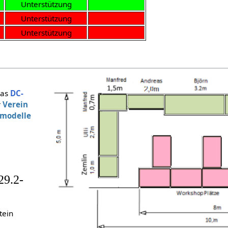
Unterstützung
Unterstützung
Unterstützung
das
DC-
r
Verein
tmodelle
29.2-
tein