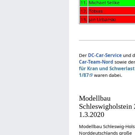
11.
Michael Sellke
12.
Tobias
13.
Jan Urbanski
Der
DC-Car-Service
und 
Car-Team-Nord
sowie de
für Kran und Schwerlas
1/87
waren dabei.
Modellbau
Schleswigholstein 
1.3.2020
Modellbau Schleswig-Hols
Norddeutschlands große