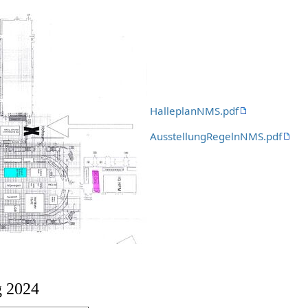
HalleplanNMS.pdf
AusstellungRegelnNMS.pdf
g 2024