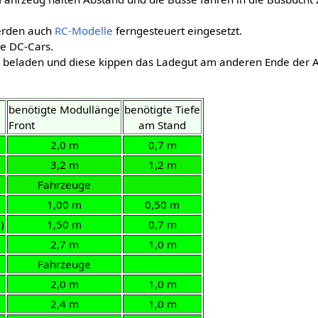
erden auch
RC-Modelle
ferngesteuert eingesetzt.
ie DC-Cars.
beladen und diese kippen das Ladegut am anderen Ende der A
benötigte Modullänge
benötigte Tiefe
Front
am Stand
2,0 m
0,7 m
3,2 m
1,2 m
Fahrzeuge
1,00 m
0,50 m
)
1,50 m
0,7 m
2,7 m
1,0 m
Fahrzeuge
2,0 m
1,0 m
t
2,4 m
1,0 m