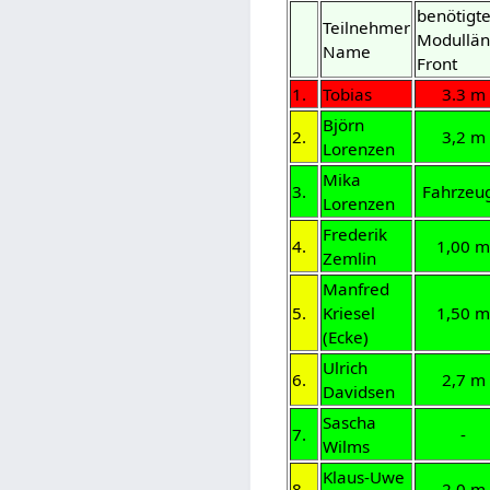
benötigt
Teilnehmer
Modullä
Name
Front
1.
Tobias
3.3 m
Björn
2.
3,2 m
Lorenzen
Mika
3.
Fahrzeu
Lorenzen
Frederik
4.
1,00 
Zemlin
Manfred
5.
Kriesel
1,50 
(Ecke)
Ulrich
6.
2,7 m
Davidsen
Sascha
7.
-
Wilms
Klaus-Uwe
8.
2,0 m