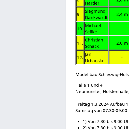
Harder
Siegmund
9.
2,4 m
Dankwardt
Michael
10.
-
Sellke
Christian
11.
2,0 m
Schack
Jan
12.
-
Urbanski
Modellbau Schleswig-Hols
Halle 1 und 4
Neumünster, Holstenhalle, 
Freitag 1.3.2024 Aufbau 1
Samstag von 07:30-09:00
1) Von 7:30 bis 9:00 U
2) Von 7:30 bis 9:00 Uh