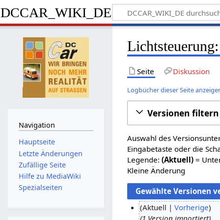
DCCAR_WIKI_DE
Lichtsteuerung:
Seite
Diskussion
Logbücher dieser Seite anzeige
Versionen filtern
Navigation
Auswahl des Versionsunter
Hauptseite
Eingabetaste oder die Sch
Letzte Änderungen
Legende:
(Aktuell)
= Unter
Zufällige Seite
Kleine Änderung
Hilfe zu MediaWiki
Spezialseiten
Aktuell
Vorherige
1 Version importiert
1