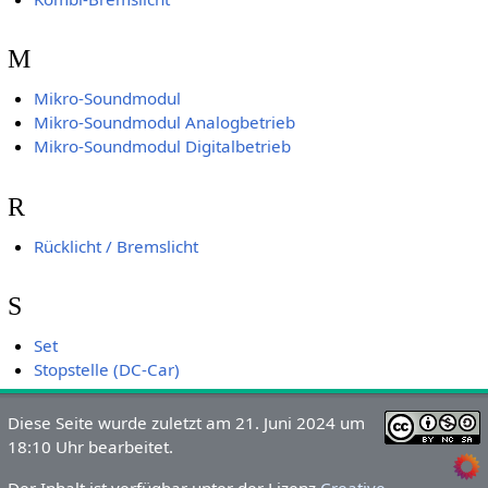
M
Mikro-Soundmodul
Mikro-Soundmodul Analogbetrieb
Mikro-Soundmodul Digitalbetrieb
R
Rücklicht / Bremslicht
S
Set
Stopstelle (DC-Car)
Diese Seite wurde zuletzt am 21. Juni 2024 um
18:10 Uhr bearbeitet.
Der Inhalt ist verfügbar unter der Lizenz
Creative