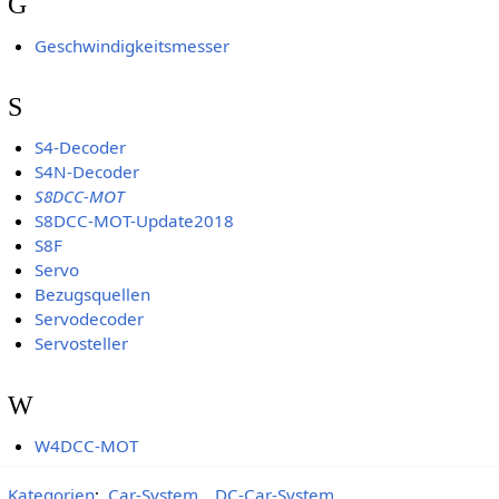
G
Geschwindigkeitsmesser
S
S4-Decoder
S4N-Decoder
S8DCC-MOT
S8DCC-MOT-Update2018
S8F
Servo
Bezugsquellen
Servodecoder
Servosteller
W
W4DCC-MOT
Kategorien
:
Car-System
DC-Car-System