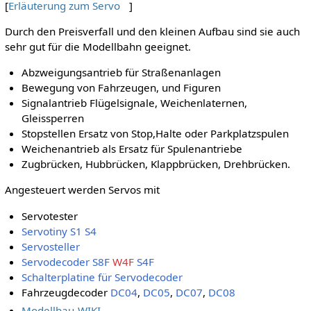
[
Erläuterung zum Servo
]
Durch den Preisverfall und den kleinen Aufbau sind sie auch
sehr gut für die Modellbahn geeignet.
Abzweigungsantrieb für Straßenanlagen
Bewegung von Fahrzeugen, und Figuren
Signalantrieb Flügelsignale, Weichenlaternen,
Gleissperren
Stopstellen Ersatz von Stop,Halte oder Parkplatzspulen
Weichenantrieb als Ersatz für Spulenantriebe
Zugbrücken, Hubbrücken, Klappbrücken, Drehbrücken.
Angesteuert werden Servos mit
Servotester
Servotiny
S1
S4
Servosteller
Servodecoder
S8F
W4F
S4F
Schalterplatine für Servodecoder
Fahrzeugdecoder
DC04
,
DC05
,
DC07
,
DC08
Modellbau-WIKI