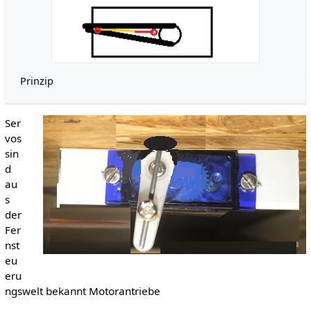
Prinzip
Ser
vos
sin
d
au
s
der
Fer
nst
eu
eru
ngswelt bekannt Motorantriebe