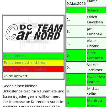
Name
9.Mai.2026
1.
Schacki
Ulrich
2.
Davidsen
Jan
3.
Urbanski
Klaus
4.
Primke
Björn
5.
Teilnahme ok
Lorenzen
Teilnahme noch nicht klar
Volker
6.
keine Teilnahme möglich
Tschirner
keine Antwort
Klaus Uwe
7.
Harder
Gegen einen kleinen
Michael
8.
Unkostenbeitrag für Raummiete und
Selke
Essen ist jeder gerne willkommen,
Manfred
der Interesse an fahrenden Autos im
9.
Kriesel
Maßstab 1/87 oder andere Größe