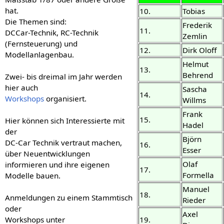
hat.
10.
Tobias
Die Themen sind:
Frederik
11.
DCCar-Technik, RC-Technik
Zemlin
(Fernsteuerung) und
12.
Dirk Oloff
Modellanlagenbau.
Helmut
13.
Behrend
Zwei- bis dreimal im Jahr werden
hier auch
Sascha
14.
Workshops
organisiert.
Willms
Frank
15.
Hier können sich Interessierte mit
Hadel
der
Björn
DC-Car Technik vertraut machen,
16.
Esser
über Neuentwicklungen
Olaf
informieren und ihre eigenen
17.
Formella
Modelle bauen.
Manuel
18.
Anmeldungen zu einem Stammtisch
Rieder
oder
Axel
19.
Workshops unter