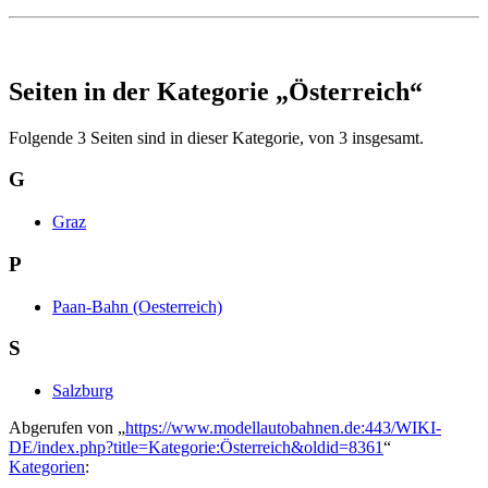
Seiten in der Kategorie „Österreich“
Folgende 3 Seiten sind in dieser Kategorie, von 3 insgesamt.
G
Graz
P
Paan-Bahn (Oesterreich)
S
Salzburg
Abgerufen von „
https://www.modellautobahnen.de:443/WIKI-
DE/index.php?title=Kategorie:Österreich&oldid=8361
“
Kategorien
: