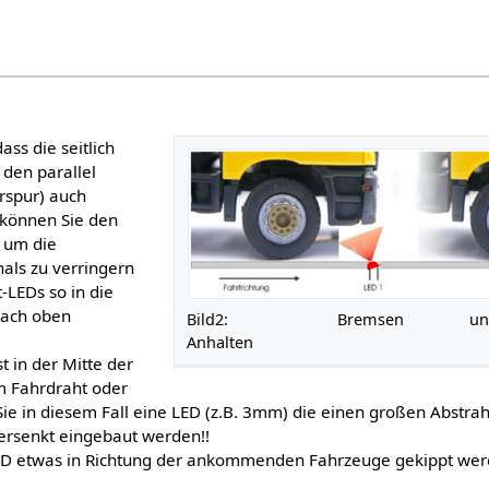
ass die seitlich
 den parallel
rspur) auch
l können Sie den
 um die
nals zu verringern
-LEDs so in die
nach oben
Bild2: Bremse
Anhalten
 in der Mitte der
m Fahrdraht oder
 in diesem Fall eine LED (z.B. 3mm) die einen großen Abstrah
versenkt eingebaut werden!!
 LED etwas in Richtung der ankommenden Fahrzeuge gekippt wer