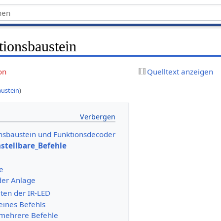
tionsbaustein
on
Quelltext anzeigen
ustein
)
nsbaustein und Funktionsdecoder
nstellbare_Befehle
ße
der Anlage
ten der IR-LED
eines Befehls
 mehrere Befehle