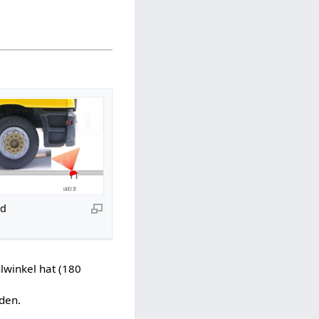
n und
lwinkel hat (180
den.