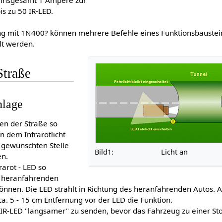
 insgesamt 1 Ampere zur
is zu 50 IR-LED.
g mit 1N400? können mehrere Befehle eines Funktionsbaustein
lt werden.
Straße
nlage
ben der Straße so
on dem Infrarotlicht
 gewünschten Stelle
Bild1: Licht an Li
en.
rarot - LED so
ie heranfahrenden
önnen. Die LED strahlt in Richtung des heranfahrenden Autos. 
a. 5 - 15 cm Entfernung vor der LED die Funktion.
r IR-LED "langsamer" zu senden, bevor das Fahrzeug zu einer St