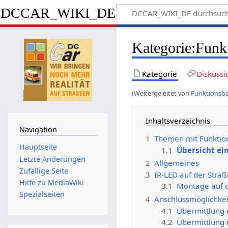
DCCAR_WIKI_DE
Kategorie
:
Funk
Kategorie
Diskussi
(Weitergeleitet von
Funktionsba
Inhaltsverzeichnis
Navigation
1
Themen mit Funktio
Hauptseite
1.1
Übersicht ei
Letzte Änderungen
2
Allgemeines
Zufällige Seite
3
IR-LED auf der Stra
Hilfe zu MediaWiki
3.1
Montage auf 
Spezialseiten
4
Anschlussmöglichkei
4.1
Übermittlung 
4.2
Übermittlung