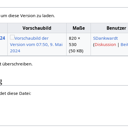
, um diese Version zu laden.
Vorschaubild
Maße
Benutzer
024
820 ×
SDankwardt
530
(
Diskussion
|
Bei
(50 KB)
t überschreiben.
g
det diese Datei: