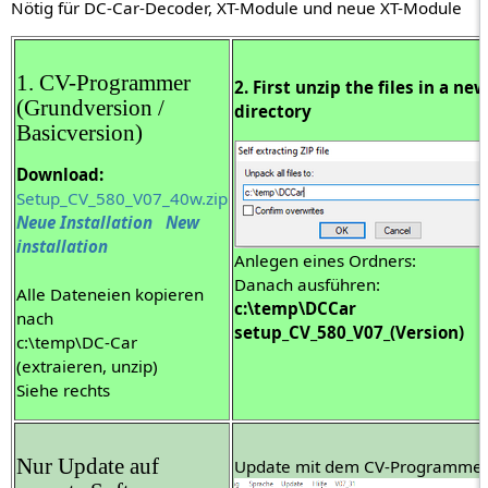
Nötig für DC-Car-Decoder, XT-Module und neue XT-Module
1. CV-Programmer
2. First unzip the files in a new
(Grundversion /
directory
Basicversion)
Download:
Setup_CV_580_V07_40w.zip
Neue Installation New
installation
Anlegen eines Ordners:
Danach ausführen:
Alle Dateneien kopieren
c:\temp\DCCar
nach
setup_CV_580_V07_(Version)
c:\temp\DC-Car
(extraieren, unzip)
Siehe rechts
Nur Update auf
Update mit dem CV-Programme