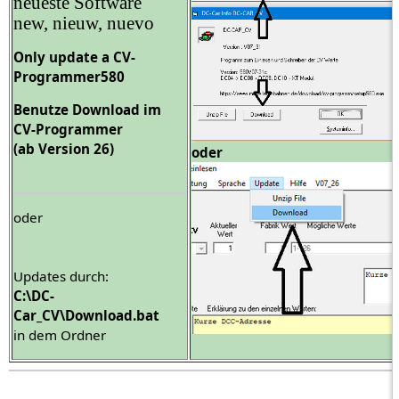
neueste Software
new, nieuw, nuevo
Only update a CV-
Programmer580
Benutze
Download
im
CV-Programmer
(ab Version 26)
oder
oder
Updates durch:
C:\DC-
Car_CV\Download.bat
in dem Ordner