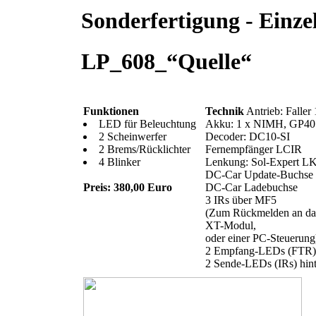
Sonderfertigung - Einze
LP_608_“Quelle“
Funktionen
Technik
Antrieb: Faller
LED für Beleuchtung
Akku: 1 x NIMH, GP4
2 Scheinwerfer
Decoder: DC10-SI
2 Brems/Rücklichter
Fernempfänger LCIR
4 Blinker
Lenkung: Sol-Expert 
DC-Car Update-Buchse
Preis: 380,00 Euro
DC-Car Ladebuchse
3 IRs über MF5
(Zum Rückmelden an da
XT-Modul,
oder einer PC-Steuerung
2 Empfang-LEDs (FTR)
2 Sende-LEDs (IRs) hin