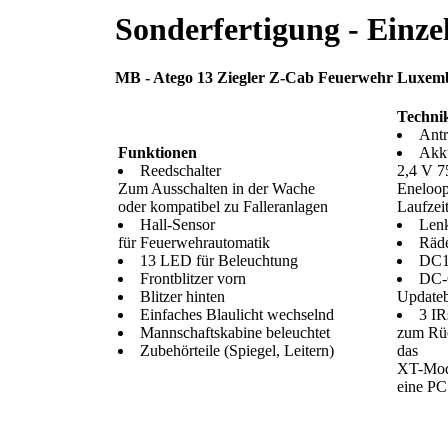
Sonderfertigung - Einze
MB - Atego 13 Ziegler Z-Cab Feuerwehr Luxem
Techni
Antr
Funktionen
Akk
Reedschalter
2,4 V 
Zum Ausschalten in der Wache
Eneloop
oder kompatibel zu Falleranlagen
Laufzei
Hall-Sensor
Lenk
für Feuerwehrautomatik
Räde
13 LED für Beleuchtung
DC1
Frontblitzer vorn
DC-
Blitzer hinten
Update
Einfaches Blaulicht wechselnd
3 IR
Mannschaftskabine beleuchtet
zum Rü
Zubehörteile (Spiegel, Leitern)
das
XT-Mod
eine PC